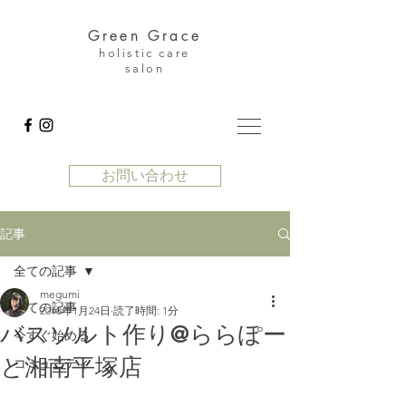
Green Grace
holistic care
salon
お問い合わせ
記事
全ての記事
megumi
全ての記事
2018年1月24日
読了時間: 1分
バスソルト作り@ららぽー
今すぐ始める
と湘南平塚店
コミュニティ