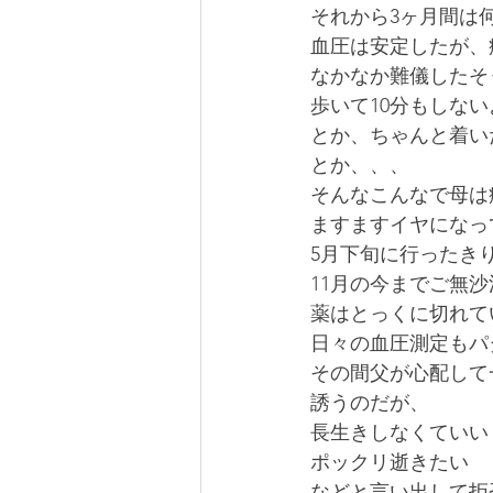
それから3ヶ月間は
血圧は安定したが、
なかなか難儀したそ
歩いて10分もしな
とか、ちゃんと着い
とか、、、
そんなこんなで母は
ますますイヤになっ
5月下旬に行ったき
11月の今までご無
薬はとっくに切れて
日々の血圧測定もパ
その間父が心配して
誘うのだが、
長生きしなくていい
ポックリ逝きたい
などと言い出して拒