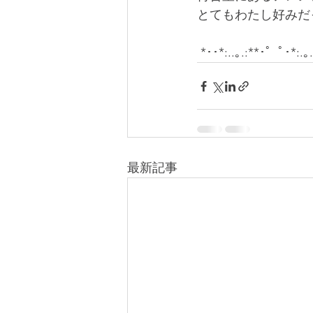
とてもわたし好みだ
 *･･*:..｡.:**･゜ﾟ･*:.
最新記事