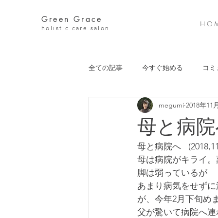
Green Grace
H O M
holistic care salon
全ての記事
今すぐ始める
コミ
megumi
2018年11
母と病院
母と病院へ   (2018,1
母は病院がキライ。
脚は弱っているが
あまり病気をせずに
が、今年2月下旬め
父が驚いて病院へ連