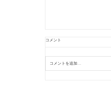
爆発発酵生活
コメント
昨年10月友人に誘われて塩醤作り
講習会に参加したところから発酵
生活大爆発。 そして肉抜き、乳
コメントを追加…
製品抜きおまけに「砂糖抜き」ま
でできつつあり、思いがけず自分
にとって理想的な食生活が実現し
つつあります。 自粛生活で買い
物にもあまり行かないので、買い
置きの雑穀で雑穀クッキングも楽
し...