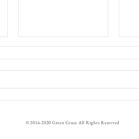
長岡
講習
して
た。
とう
てみ
なく
万能酵母液講習会に参加しま
ちも
した
ばよ
には
© 2016-2020 Green Grace All Rights Reserved
米は..