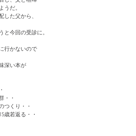
ようだ。
配した父から、
うと今回の受診に。
に行かないので
味深い本が
・
群・・
のつくり・・
15歳若返る・・