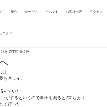
 E
紹介
サービス
イベント
お客様の声
アクセス
ュニティ
月26日
読了時間: 2分
へ
1月)
薬もキライ。
済んでいた。
まいがするというので血圧を測ると200もあり、
れて行った。